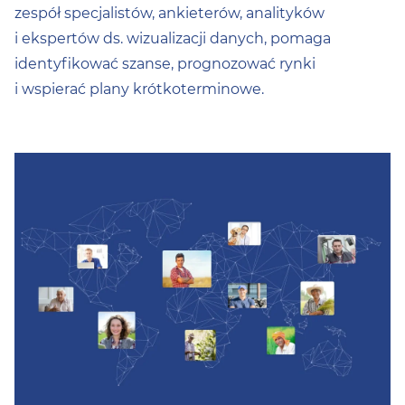
zespół specjalistów, ankieterów, analityków
i ekspertów ds. wizualizacji danych, pomaga
identyfikować szanse, prognozować rynki
i wspierać plany krótkoterminowe.