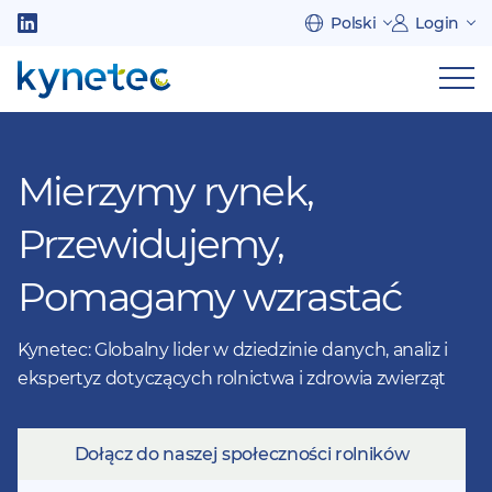
Przejdź
Polski
Login
do
Follow
treści
us
Pok
on
naw
na
LinkedIn
urz
mob
Mierzymy rynek,
Przewidujemy,
Pomagamy wzrastać
Kynetec: Globalny lider w dziedzinie danych, analiz i
ekspertyz dotyczących rolnictwa i zdrowia zwierząt
Dołącz do naszej społeczności rolników