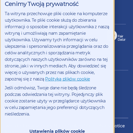
Cenimy Twoją prywatność
us
on
Ta witryna przechowuje pliki cookie na komputerze
LinkedIn
Jesteśmy członkami
użytkownika. Te pliki cookie służą do zbierania
informacji o sposobie interakcji użytkownika z naszą
witryną i umożliwiają nam zapamiętanie
użytkownika. Używamy tych informacji w celu
ulepszenia i spersonalizowania przeglądania oraz do
celów analitycznych i sporządzania metryk
dotyczących naszych użytkowników zarówno na tej
Copyright 2026 Kynetec
stronie, jak i w innych mediach. Aby dowiedzieć się
więcej o używanych przez nas plikach cookie,
12312 Olive Blvd, Suite 500,
zapoznaj się z naszą
Polityką plików cookie
St Louis, Missouri, 63141, USA
Jeśli odmówisz, Twoje dane nie będą śledzone
Weston Court , Weston,
podczas odwiedzania tej witryny. Pojedynczy plik
Newbury, Berks, RG20 8JE, UK
info@kynetec.com
cookie zostanie użyty w przeglądarce użytkownika
w celu zapamiętania jego preferencji dotyczących
nieśledzenia.
Website Privacy
Privacy Notice
Cookies
CCPA Privacy Notice
Ustawienia plików cookie
Impressum
Datenschutz
Modern Slavery Statement